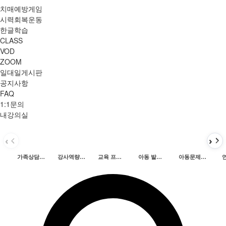
치매예방게임
시력회복운동
한글학습
CLASS
VOD
ZOOM
일대일게시판
공지사항
FAQ
1:1문의
내강의실
가족상담 및 치료
강사역량개발
교육 프로그램개발
아동 발달 및 심리
아동문제행동지도