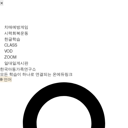
✕
로그인
회원가입
비번찾기
Menu
치매예방게임
시력회복운동
한글학습
CLASS
VOD
ZOOM
일대일게시판
한국아동가족연구소
모든 학습이 하나로 연결되는 온에듀링크
🌐 언어