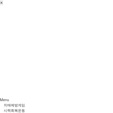
✕
로그인
회원가입
비번찾기
Menu
치매예방게임
시력회복운동