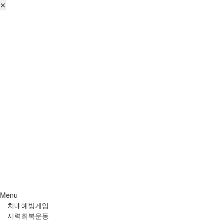
✕
로그인
회원가입
비번찾기
Menu
치매예방게임
시력회복운동