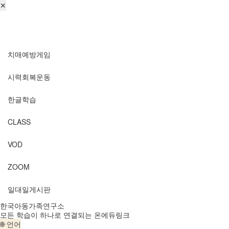
✕
로그인
회원가입
비번찾기
치매예방게임
시력회복운동
한글학습
CLASS
VOD
ZOOM
일대일게시판
한국아동가족연구소
모든 학습이 하나로 연결되는 온에듀링크
🌐 언어