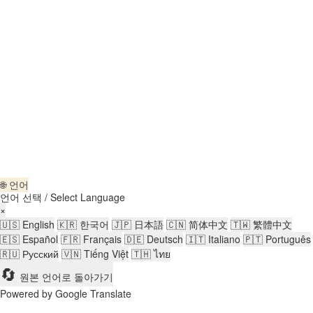
로그인 정보 기억하기
로그인
가입
비밀번호 복구
재설정 링크 보내기
비밀번호 재설정 링크가 전송되었습니다
귀하의 이메일로
닫기
귀하의 신청서가 전송되었습니다
귀하의 신청서가 승인되면 이메일을 보
내드리겠습니다.
프로필로 이동
계정이 없으신가요?
가입
로그인
비밀번호를 잊으셨나요?
🌐 언어
언어 선택 / Select Language
×
🇺🇸
English
🇰🇷
한국어
🇯🇵
日本語
🇨🇳
简体中文
🇹🇼
繁體中文
🇪🇸
Español
🇫🇷
Français
🇩🇪
Deutsch
🇮🇹
Italiano
🇵🇹
Português
🇷🇺
Русский
🇻🇳
Tiếng Việt
🇹🇭
ไทย
🔄
원본 언어로 돌아가기
Powered by Google Translate