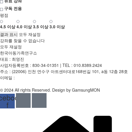
유료 강좌
구독 전용
평점
4.5 이상
4.0 이상
3.5 이상
3.0 이상
모두 재설정
강좌를 찾을 수 없습니다
모두 재설정
한국아동가족연구소
대표 : 최영진
사업자등록번호 : 830-34-01351 | TEL : 010.8389.2424
주소 : (22006) 인천 연수구 아트센터대로168번길 101, a동 12층 28호
이메일 :
mp3dp@hanmail.net
개인정보처리방침
|
이용약관
|
환불 및 반품정보
© 2024 All rights Reserved. Design by GamsungMON
cebook-
f