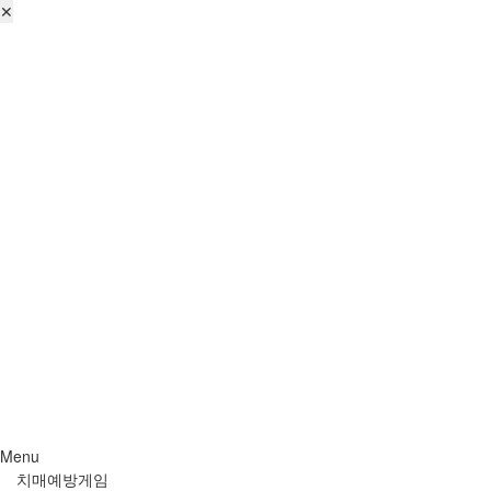
✕
로그인
회원가입
비번찾기
Menu
치매예방게임